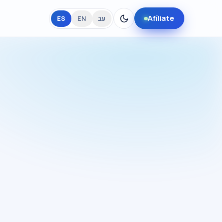
Afíliate
ES
EN
עב