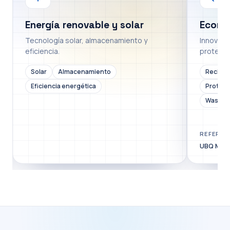
Energía renovable y solar
Econom
Tecnología solar, almacenamiento y
Innovació
eficiencia.
proteínas
Solar
Almacenamiento
Recicla
Eficiencia energética
Proteína
Waste-t
REFEREN
UBQ Mater