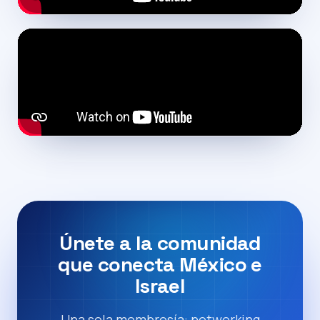
Únete a la comunidad
que conecta México e
Israel
Una sola membresía: networking